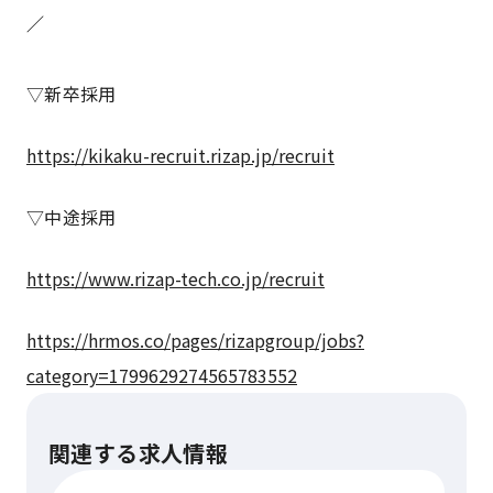
／
▽新卒採用
https://kikaku-recruit.rizap.jp/recruit
▽中途採用
https://www.rizap-tech.co.jp/recruit
https://hrmos.co/pages/rizapgroup/jobs?
category=1799629274565783552
関連する求人情報