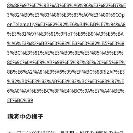
8%88%97%E7%9B%A3%E8%A6%96%E3%82%B7%E
3%82%B9%E3%83%86%E3%83%A0%E3%80%9COp
enTelemetry%E3%82%92%E6%B4%BB%E7%94%A8
%E3%81%97%E3%81%9FIoT%E6%B8%A9%E5%BA
%A6%E3%82%BB%E3%83%B3%E3%82%B5%E3%8
3%BC%E3%81%AE%E5%B0%8E%E5%85%A5%E3%
80%9C%0A%E9%AB%98%E5%9F%8E%20%E5%8F%
8B%E6%A2%A8%E9%A6%99%EF%BC%88RIZAP%E3
%82%B0%E3%83%AB%E3%83%BC%E3%83%97%E
6%A0%AA%E5%BC%8F%E4%BC%9A%E7%A4%BE%
EF%BC%89
講演中の様子
オープニングの挨拶は、島根県・松江の地域性を大切