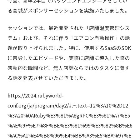
今回、新卒2年目でバックエンドエンジニアをしてい
る高城がスポンサーセッションを実施いたしました。
セッションでは、最近開発された「店舗温度管理シス
テム」および、それに伴う「エアコン自動操作」の話
題が取り上げられました。特に、使用するSaaSのSDK
に苦労したエピソードや、実際に店舗に導入した際の
感動的な瞬間など、無人店舗ならではのタスクに関す
る話を発表させていただきました。
https://2024.rubyworld-
conf.org/ja/program/day2/#:~:text=12%3A10%2D12
%3A20%0ARuby%E3%81%A8gRPC%E3%81%A7%E5
%AE%9F%E7%8F%BE%E3%81%99%E3%82%8B%E6
%AC%A1%E4%B8%96%E4%BB%A3%E5%BA%97%E