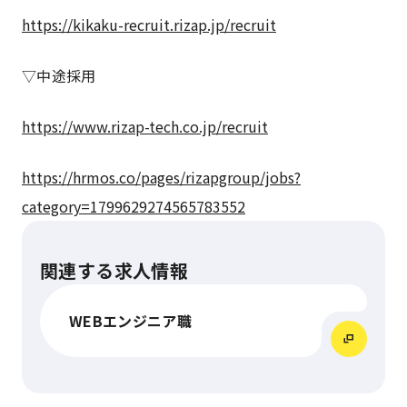
https://kikaku-recruit.rizap.jp/recruit
▽中途採用
https://www.rizap-tech.co.jp/recruit
https://hrmos.co/pages/rizapgroup/jobs?
category=1799629274565783552
関連する求人情報
WEBエンジニア職